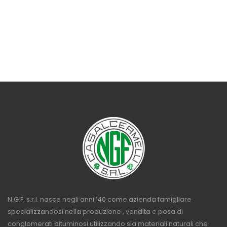
N.G.F. s.r.l. nasce negli anni ’40 come azienda famigliare
specializzandosi nella produzione , vendita e posa di
conglomerati bituminosi utilizzando sia materiali naturali che