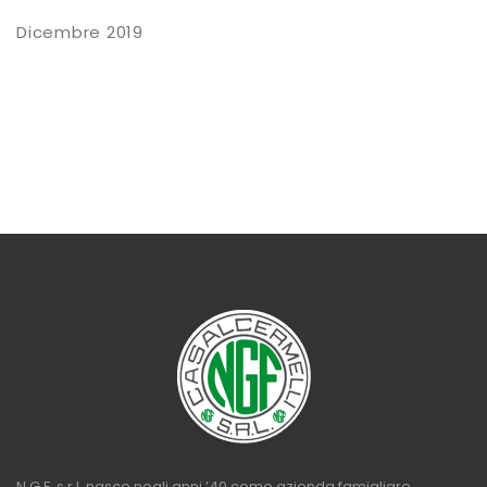
Dicembre 2019
N.G.F. s.r.l. nasce negli anni ’40 come azienda famigliare